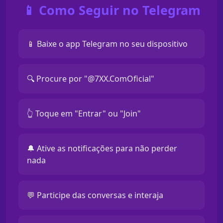
📱 Como Seguir no Telegram
📱 Baixe o app Telegram no seu dispositivo
🔍 Procure por "@7XX.ComOficial"
👆 Toque em "Entrar" ou "Join"
🔔 Ative as notificações para não perder
nada
💬 Participe das conversas e interaja