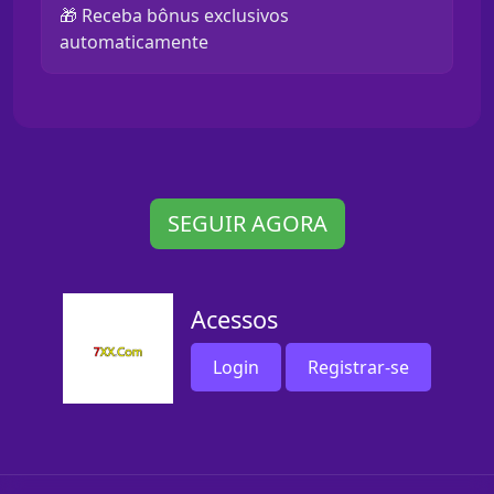
🎁 Receba bônus exclusivos
automaticamente
SEGUIR AGORA
Acessos
Login
Registrar-se