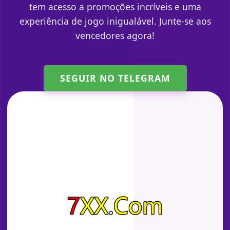
tem acesso a promoções incríveis e uma
experiência de jogo inigualável. Junte-se aos
vencedores agora!
SEGUIR NO TELEGRAM