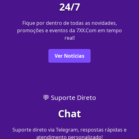
24/7
Fique por dentro de todas as novidades,
promoções e eventos da 7XX.Com em tempo
real!
Ver Notícias
💬 Suporte Direto
Chat
Suporte direto via Telegram, respostas rápidas e
atendimento personalizado!