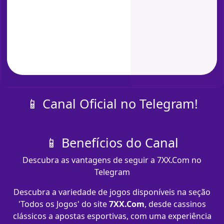
📱 Canal Oficial no Telegram!
📱 Benefícios do Canal
Descubra as vantagens de seguir a 7XX.Com no
Telegram
Descubra a variedade de jogos disponíveis na seção
'Todos os Jogos' do site
7XX.Com
, desde cassinos
clássicos a apostas esportivas, com uma experiência